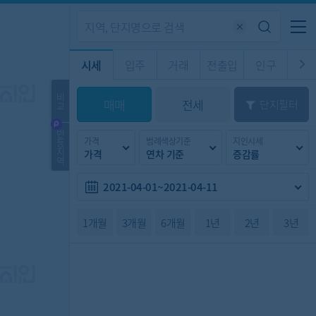
기업전용
커뮤니티
메뉴
시세
입주
거래
전출입
인구
경제
주거
경매
비
매매
전세
단지필터
교
시판
도
전출입 지도
질문 게시판
전출입
자주하는 질문
인구/세대수
인구 지도
반
가격
범례색상기준
지인시세
등
도
천
지
가격
연차 기준
증감률
이벤트
역
2021-04-01~2021-04-11
1개월
3개월
6개월
1년
2년
3년