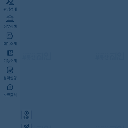
관심경매
정부정책
메뉴소개
기능소개
용어설명
자료출처
내위치