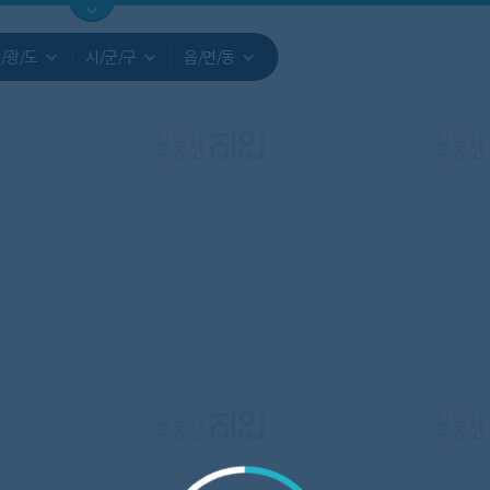
지도
지인빅데이터
수요/입주
지인 인사이트
중개사
/광/도
시/군/구
읍/면/동
서비스개발문의
원클릭 리포트
소유자 정보
시세 지도
지역분석
공지사항
TOP10
수요/입주 지도
데이터 목록
아파트분석
수요/입주
교육안내
거래량
자유 게
거래 지
미분양
수요/입주
플러스
경제 지도
주거 지도
중개사
경매 지
지인 추
유튜브
경매
업데이트 게시판
전화번호부
블로그