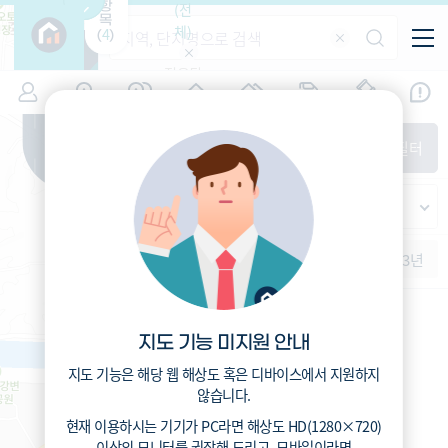
항
(전
목
체)
4
(
)
적용된
특/광/도
지역
시세
입주
거래
전출입
인구
필터가
증감률
없습니
시/군/구
지인시세
경제
주거
경매
비
다
매매
전세
단지필터
교
읍/면/동
범례
반
가격
범례색상기준
지인시세
등
가격
연차 기준
증감률
지
시세
역
1개월
3개월
6개월
1년
2년
3년
5분위(최고)
4분위
3분위
2분위
1분위(최저)
지도 기능 미지원 안내
지도 기능은 해당 웹 해상도 혹은 디바이스에서 지원하지
않습니다.
현재 이용하시는 기기가
PC
라면 해상도
HD(1280×720)
이상의 모니터
를 권장해 드리고,
모바일
이라면