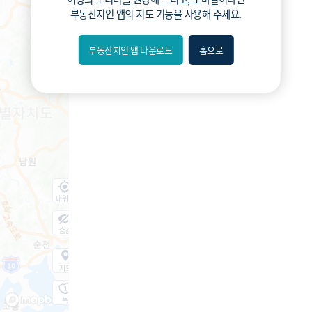
부동산지인 앱
의 지도 기능을 사용해 주세요.
부동산지인 앱 다운로드
홈으로
내위치
숨김
지도
지적
항공
거리뷰
특
시
동
A