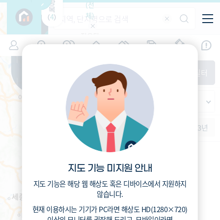
항
(전
목
체)
4
(
)
적용된
특/광/도
지역
시세
입주
거래
전출입
인구
필터가
증감률
없습니
시/군/구
지인시세
경제
주거
경매
비
다
매매
전세
단지필터
교
읍/면/동
범례
반
가격
범례색상기준
지인시세
등
가격
연차 기준
증감률
지
시세
역
1개월
3개월
6개월
1년
2년
3년
5분위(최고)
4분위
3분위
2분위
1분위(최저)
지도 기능 미지원 안내
지도 기능은 해당 웹 해상도 혹은 디바이스에서 지원하지
않습니다.
현재 이용하시는 기기가
PC
라면 해상도
HD(1280×720)
이상의 모니터
를 권장해 드리고,
모바일
이라면