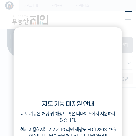
학교
지인프리미엄
이집어때
지인플러스
지하
특/광/도
철
시세
입주
거래
전출입
인구
필
환경
시/군/구
터
경제
주거
경매
비
항
(전
매매
전세
단지필터
교
목
체)
4
읍/면/동
(
)
반
가격
범례색상기준
지인시세
등
적용된
가격
연차 기준
증감률
지
필터가
역
지역
없습니
증감률
1개월
3개월
6개월
1년
2년
3년
다
지인시세
지도 기능 미지원 안내
범례
지도 기능은 해당 웹 해상도 혹은 디바이스에서 지원하지
시세
않습니다.
5분위(최고)
현재 이용하시는 기기가
PC
라면 해상도
HD(1280×720)
4분위
이상의 모니터
를 권장해 드리고,
모바일
이라면