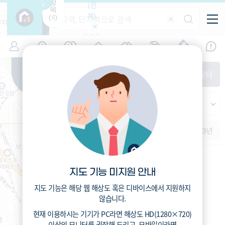
항
(전
목
체)
4
(
)
적용된
특/광/도
지역
시세
입주
거래
전출입
인구
필터가
증감률
없습니
시/군/구
지인시세
경제
주거
경매
비
다
매매
전세
단지필터
교
읍/면/동
범례
반
가격
범례색상기준
지인시세
등
가격
연차 기준
증감률
지
시세
역
1개월
3개월
6개월
1년
2년
3년
5분위(최고)
4분위
3분위
2분위
1분위(최저)
지도 기능 미지원 안내
지도 기능은 해당 웹 해상도 혹은 디바이스에서 지원하지
않습니다.
현재 이용하시는 기기가
PC
라면 해상도
HD(1280×720)
이상의 모니터
를 권장해 드리고,
모바일
이라면