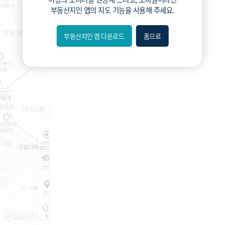
부동산지인 앱
의 지도 기능을 사용해 주세요.
부동산지인 앱 다운로드
홈으로
내위치
숨김
지도
지적
항공
거리뷰
특
시
동
A