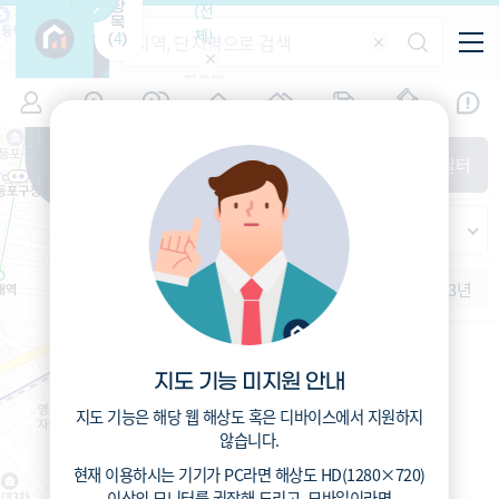
항
(전
목
체)
4
(
)
적용된
특/광/도
지역
시세
입주
거래
전출입
인구
필터가
증감률
없습니
시/군/구
지인시세
경제
주거
경매
비
다
매매
전세
단지필터
교
읍/면/동
범례
반
가격
범례색상기준
지인시세
등
가격
연차 기준
증감률
지
시세
역
1개월
3개월
6개월
1년
2년
3년
5분위(최고)
4분위
3분위
2분위
1분위(최저)
지도 기능 미지원 안내
지도 기능은 해당 웹 해상도 혹은 디바이스에서 지원하지
않습니다.
현재 이용하시는 기기가
PC
라면 해상도
HD(1280×720)
이상의 모니터
를 권장해 드리고,
모바일
이라면