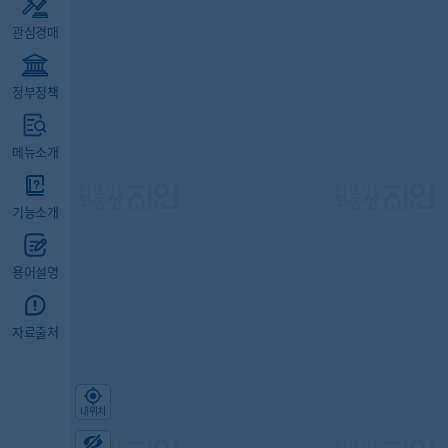
관심경매
정부정책
메뉴소개
기능소개
용어설명
자료출처
내위치