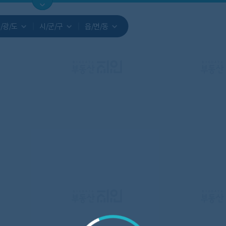
지도
지인빅데이터
수요/입주
지인 인사이트
중개사
/광/도
시/군/구
읍/면/동
서비스개발문의
원클릭 리포트
소유자 정보
시세 지도
지역분석
공지사항
TOP10
수요/입주 지도
데이터 목록
아파트분석
수요/입주
교육안내
거래량
자유 게
거래 지
미분양
수요/입주
플러스
경제 지도
주거 지도
중개사
경매 지
지인 추
유튜브
경매
업데이트 게시판
전화번호부
블로그