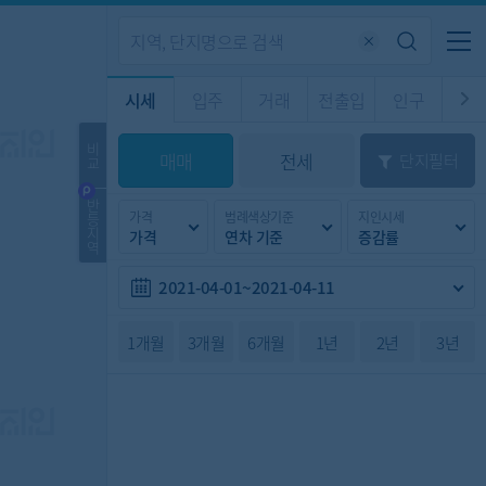
기업전용
커뮤니티
메뉴
시세
입주
거래
전출입
인구
경제
주거
경매
비
매매
전세
단지필터
교
시판
도
전출입 지도
질문 게시판
전출입
자주하는 질문
인구/세대수
인구 지도
반
가격
범례색상기준
지인시세
등
도
천
지
가격
연차 기준
증감률
이벤트
역
2021-04-01~2021-04-11
1개월
3개월
6개월
1년
2년
3년