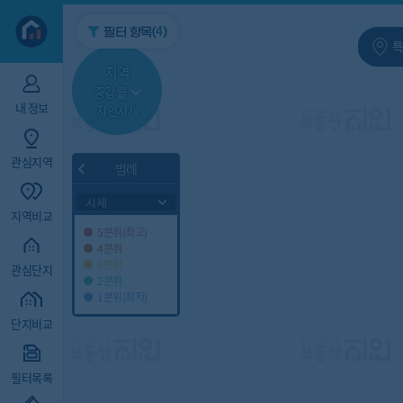
지역/아파트
빅데이터
4
필터 항목(
)
특
지역
증감률
내 정보
지인시세
관심지역
범례
시세
지역비교
5분위(최고)
4분위
3분위
관심단지
2분위
1분위(최저)
단지비교
필터목록