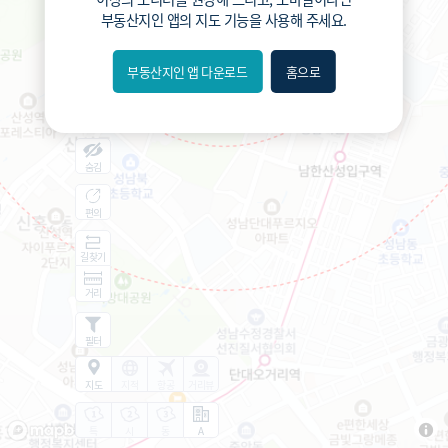
375
총거리
m
부동산지인 앱
의 지도 기능을 사용해 주세요.
1.8
운전
분
7.5
도보
분
부동산지인 앱 다운로드
홈으로
내위치
분위
숨김
편의
길찾기
거리
필터
지도
지적
항공
거리뷰
특
시
동
A