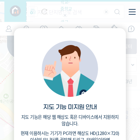
학교-
필
중학교
터
항
목
학교-
7
경기
(
)
시세
입주
거래
전출입
인구
면적
고등학
교
증감률
성남시 수정구
경제
주거
경매
지인시세
비
매매
전세
단지필터
교
면적-
산성동
평형
범례
가격
범례색상기준
지인시세
가격
연차 기준
증감률
세대
입주년차
수-100
1개월
3개월
6개월
1년
2년
3년
입주예정
이상
5년미만
5~10년
10~15년
15~25년
지도 기능 미지원 안내
25~35년
35년이상
지도 기능은 해당 웹 해상도 혹은 디바이스에서 지원하지
않습니다.
현재 이용하시는 기기가
PC
라면 해상도
HD(1280×720)
이상의 모니터
를 권장해 드리고,
모바일
이라면
단대초등학교 (공립)