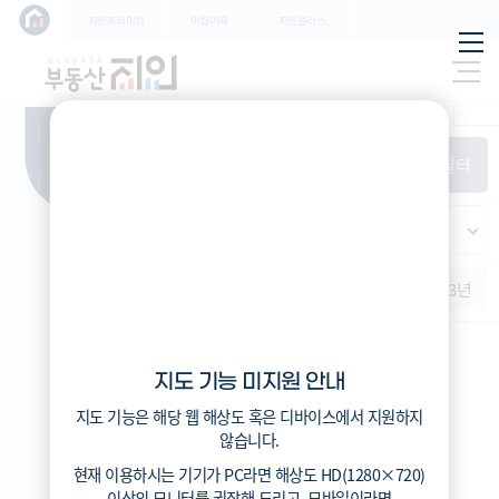
학교
지인프리미엄
이집어때
지인플러스
지하
특/광/도
철
시세
입주
거래
전출입
인구
필
환경
시/군/구
터
경제
주거
경매
비
항
(전
매매
전세
단지필터
교
목
체)
4
읍/면/동
(
)
반
가격
범례색상기준
지인시세
등
적용된
가격
연차 기준
증감률
지
필터가
역
지역
없습니
증감률
1개월
3개월
6개월
1년
2년
3년
다
지인시세
지도 기능 미지원 안내
범례
지도 기능은 해당 웹 해상도 혹은 디바이스에서 지원하지
시세
않습니다.
5분위(최고)
현재 이용하시는 기기가
PC
라면 해상도
HD(1280×720)
4분위
이상의 모니터
를 권장해 드리고,
모바일
이라면