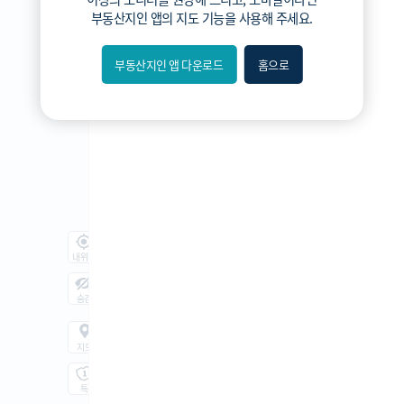
3분위
부동산지인 앱
의 지도 기능을 사용해 주세요.
2분위
1분위(최저)
부동산지인 앱 다운로드
홈으로
내위치
숨김
지도
지적
항공
거리뷰
특
시
동
A