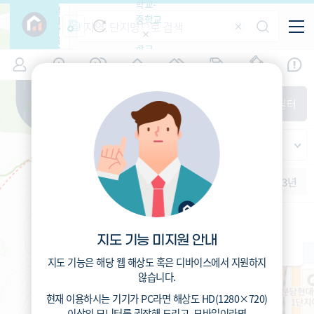
학교-
필
중학교
터
항
목
학교-
7
경기
(
)
시세
입주
거래
전출입
인구
면적
고등학
교
증감률
성남시 분당구
경제
주거
경매
지인시세
비
매매
전세
단지필터
교
면적-
궁내동
평형
범례
가격
범례색상기준
지인시세
가격
연차 기준
증감률
세대
입주년차
수-100
1개월
3개월
6개월
1년
2년
3년
입주예정
이상
5년미만
5~10년
성남정자초등학교 (공립)
10~15년
907
총거리
m
15~25년
6
운전
분
지도 기능 미지원 안내
25~35년
33.1
도보
분
35년이상
지도 기능은 해당 웹 해상도 혹은 디바이스에서 지원하지
않습니다.
현재 이용하시는 기기가
PC
라면 해상도
HD(1280×720)
이상의 모니터
를 권장해 드리고,
모바일
이라면