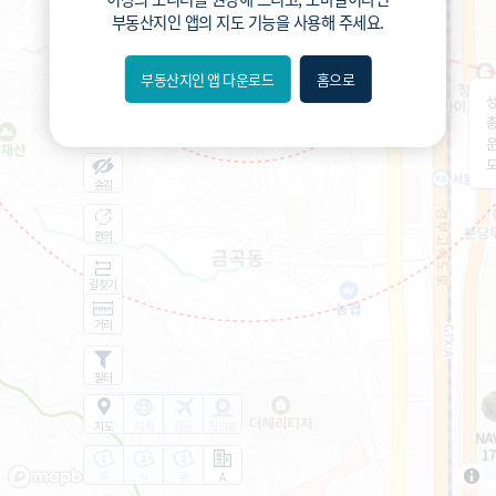
부동산지인 앱
의 지도 기능을 사용해 주세요.
부동산지인 앱 다운로드
홈으로
내위치
성
분위
숨김
편의
길찾기
거리
필터
지도
지적
항공
거리뷰
특
시
동
A