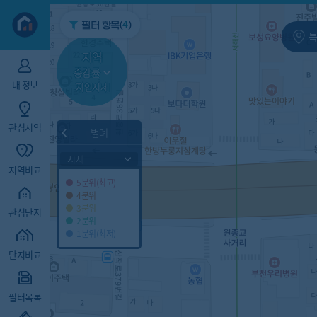
지역/아파트
빅데이터
4
필터 항목(
)
특
지역
증감률
내 정보
지인시세
관심지역
범례
시세
지역비교
5분위(최고)
4분위
3분위
관심단지
2분위
1분위(최저)
단지비교
필터목록