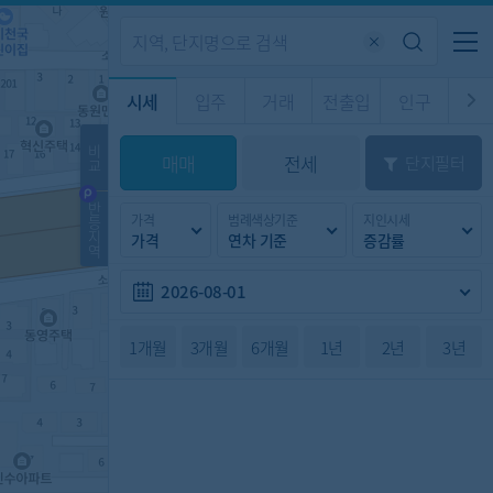
기업전용
커뮤니티
메뉴
시세
입주
거래
전출입
인구
경제
주거
경매
비
매매
전세
단지필터
교
시판
도
전출입 지도
질문 게시판
전출입
자주하는 질문
인구/세대수
인구 지도
반
가격
범례색상기준
지인시세
등
도
천
지
가격
연차 기준
증감률
이벤트
역
2026-08-01
1개월
3개월
6개월
1년
2년
3년