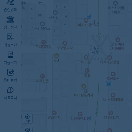
관심경매
정부정책
메뉴소개
기능소개
용어설명
자료출처
내위치