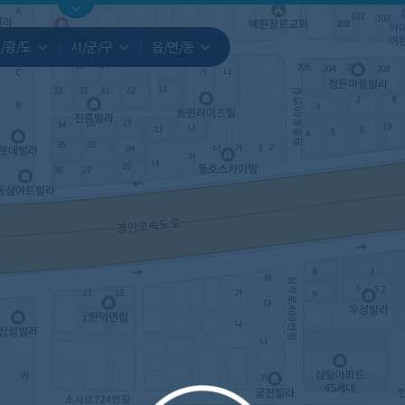
지도
지인빅데이터
수요/입주
지인 인사이트
중개사
/광/도
시/군/구
읍/면/동
서비스개발문의
원클릭 리포트
소유자 정보
시세 지도
지역분석
공지사항
TOP10
수요/입주 지도
데이터 목록
아파트분석
수요/입주
교육안내
거래량
자유 게
거래 지
미분양
수요/입주
플러스
경제 지도
주거 지도
중개사
경매 지
지인 추
유튜브
경매
업데이트 게시판
전화번호부
블로그