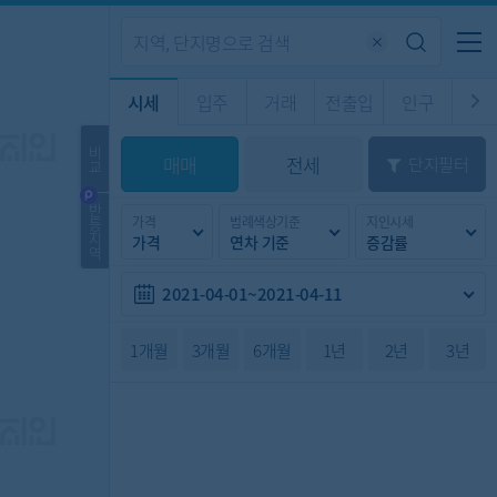
기업전용
커뮤니티
메뉴
시세
입주
거래
전출입
인구
경제
주거
경매
비
매매
전세
단지필터
교
시판
도
전출입 지도
질문 게시판
전출입
자주하는 질문
인구/세대수
인구 지도
반
가격
범례색상기준
지인시세
등
도
천
지
가격
연차 기준
증감률
이벤트
역
2021-04-01~2021-04-11
1개월
3개월
6개월
1년
2년
3년