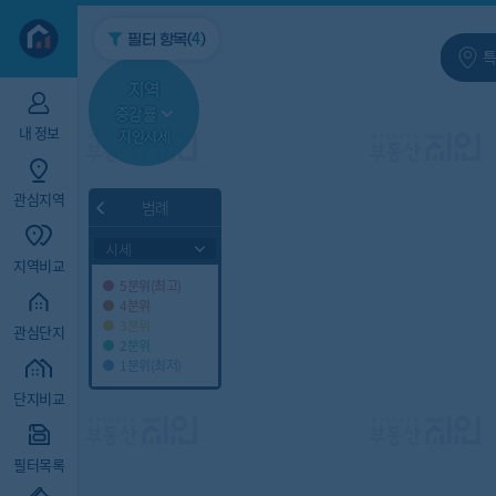
지역/아파트
빅데이터
4
필터 항목(
)
특
지역
증감률
내 정보
지인시세
관심지역
범례
시세
지역비교
5분위(최고)
4분위
3분위
관심단지
2분위
1분위(최저)
단지비교
필터목록