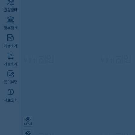
관심경매
정부정책
메뉴소개
기능소개
용어설명
자료출처
내위치