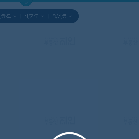
지도
지인빅데이터
수요/입주
지인 인사이트
중개사
/광/도
시/군/구
읍/면/동
서비스개발문의
원클릭 리포트
소유자 정보
시세 지도
지역분석
공지사항
TOP10
수요/입주 지도
데이터 목록
아파트분석
수요/입주
교육안내
거래량
자유 게
거래 지
미분양
수요/입주
플러스
경제 지도
주거 지도
중개사
경매 지
지인 추
유튜브
경매
업데이트 게시판
전화번호부
블로그