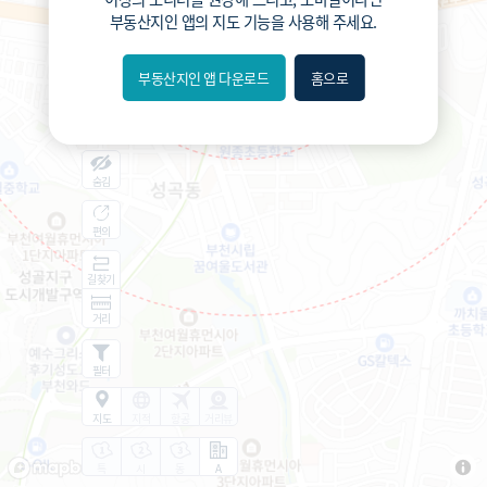
부동산지인 앱
의 지도 기능을 사용해 주세요.
원종초등학교 (공립)
424
총거리
m
1.9
운전
분
부동산지인 앱 다운로드
홈으로
내위치
7.8
도보
분
분위
숨김
편의
길찾기
거리
필터
지도
지적
항공
거리뷰
특
시
동
A