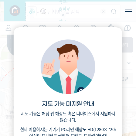
학교-
필
중학교
터
항
목
학교-
7
경기
(
)
시세
입주
거래
전출입
인구
면적
고등학
교
증감률
부천시 오정구
경제
주거
경매
지인시세
비
매매
전세
단지필터
교
면적-
원종동
평형
범례
가격
범례색상기준
지인시세
가격
연차 기준
증감률
세대
입주년차
수-100
1개월
3개월
6개월
1년
2년
3년
입주예정
이상
5년미만
5~10년
10~15년
15~25년
지도 기능 미지원 안내
25~35년
35년이상
지도 기능은 해당 웹 해상도 혹은 디바이스에서 지원하지
않습니다.
현재 이용하시는 기기가
PC
라면 해상도
HD(1280×720)
이상의 모니터
를 권장해 드리고,
모바일
이라면