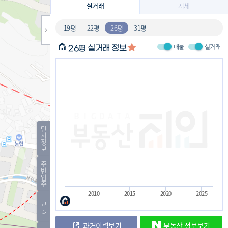
실거래
시세
19평
22평
26평
31평
매물
실거래
실거래 정보
26평
단
지
정
보
주
변
입
주
2010
2015
2020
2025
교
통
과거이력보기
부동산 정보보기