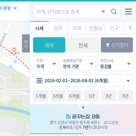
기업전용
커뮤니티
메뉴
적-평형
시세
입주
거래
전출입
인구
경제
주거
경매
비
매매
전세
단지필터
교
시판
도
전출입 지도
질문 게시판
전출입
자주하는 질문
인구/세대수
인구 지도
가격
범례색상기준
지인시세
도
천
가격
연차 기준
증감률
이벤트
2026-02-01~2026-08-01 (6개월)
1개월
3개월
6개월
1년
2년
3년
꿈꾸는집_B동
경기 고양시 덕양구 용두동 403-1
도로명
총
6
세대 / 입주
7년
차
(2019-03)