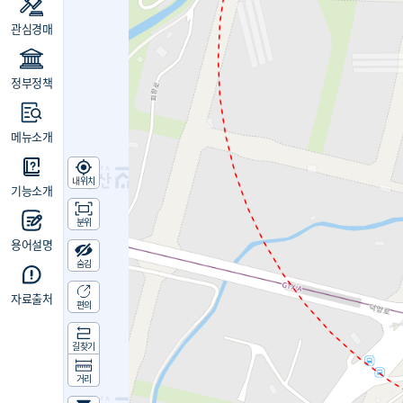
관심경매
정부정책
메뉴소개
내위치
기능소개
분위
용어설명
숨김
자료출처
편의
길찾기
거리