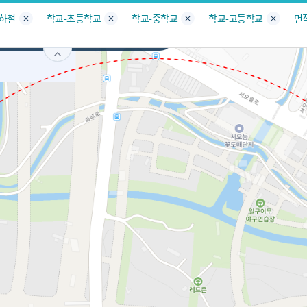
지도
지인빅데이터
수요/입주
지인 인사이트
중개사
지하철
학교-초등학교
학교-중학교
학교-고등학교
면
기
고양시 덕양구
용두동
서비스개발문의
원클릭 리포트
소유자 정보
시세 지도
지역분석
공지사항
TOP10
수요/입주 지도
데이터 목록
아파트분석
수요/입주
교육안내
거래량
자유 게
거래 지
미분양
수요/입주
플러스
경제 지도
주거 지도
중개사
경매 지
지인 추
유튜브
경매
업데이트 게시판
전화번호부
블로그