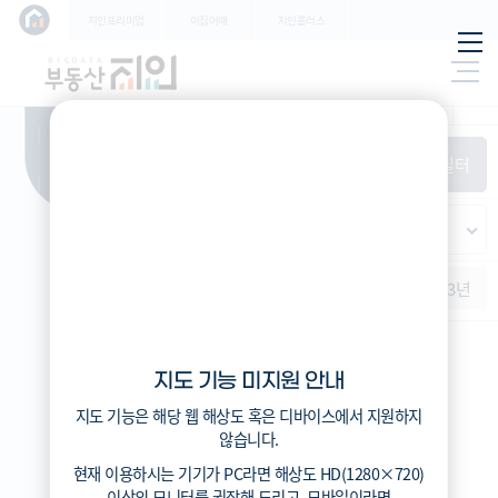
학교
지인프리미엄
이집어때
지인플러스
지하
특/광/도
철
시세
입주
거래
전출입
인구
필
환경
시/군/구
터
경제
주거
경매
비
항
(전
매매
전세
단지필터
교
목
체)
4
읍/면/동
(
)
반
가격
범례색상기준
지인시세
등
적용된
가격
연차 기준
증감률
지
필터가
역
지역
없습니
증감률
1개월
3개월
6개월
1년
2년
3년
다
지인시세
지도 기능 미지원 안내
범례
지도 기능은 해당 웹 해상도 혹은 디바이스에서 지원하지
시세
않습니다.
5분위(최고)
현재 이용하시는 기기가
PC
라면 해상도
HD(1280×720)
4분위
이상의 모니터
를 권장해 드리고,
모바일
이라면