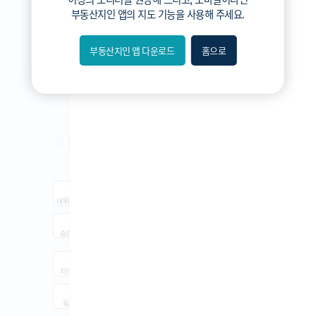
3분위
부동산지인 앱
의 지도 기능을 사용해 주세요.
2분위
1분위(최저)
부동산지인 앱 다운로드
홈으로
내위치
숨김
지도
지적
항공
거리뷰
특
시
동
A