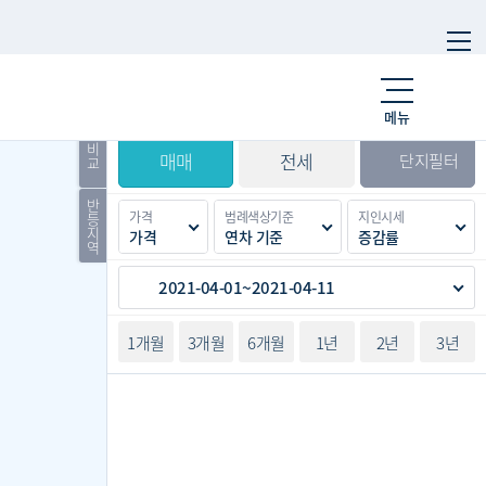
시세
입주
거래
전출입
인구
메뉴
경제
주거
경매
비
매매
전세
단지필터
교
반
가격
범례색상기준
지인시세
등
지
가격
연차 기준
증감률
역
2021-04-01~2021-04-11
1개월
3개월
6개월
1년
2년
3년