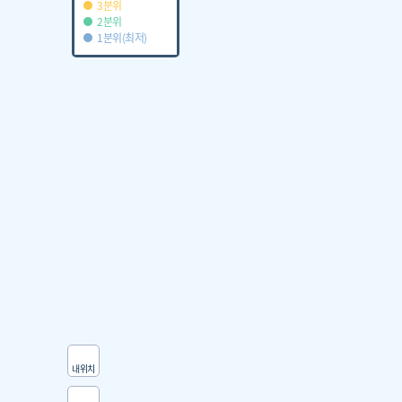
3분위
2분위
1분위(최저)
내위치