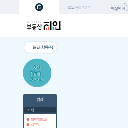
특
주거(전체)
학교
지하철
환
4
필터 항목(
)
지역
증감률
지인시세
범례
시세
5분위(최고)
4분위