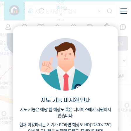
학교-
필
중학교
터
항
목
학교-
7
서울
(
)
시세
입주
거래
전출입
인구
면적
고등학
교
증감률
성북구
경제
주거
경매
지인시세
비
매매
전세
단지필터
교
면적-
종암동
평형
범례
가격
범례색상기준
지인시세
가격
연차 기준
증감률
세대
입주년차
수-100
1개월
3개월
6개월
1년
2년
3년
입주예정
이상
5년미만
5~10년
10~15년
15~25년
지도 기능 미지원 안내
25~35년
35년이상
지도 기능은 해당 웹 해상도 혹은 디바이스에서 지원하지
않습니다.
현재 이용하시는 기기가
PC
라면 해상도
HD(1280×720)
이상의 모니터
를 권장해 드리고,
모바일
이라면