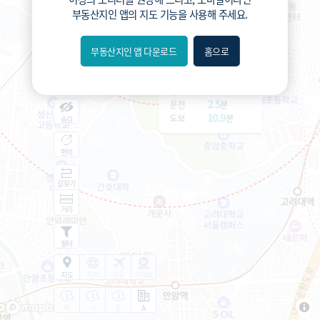
부동산지인 앱
의 지도 기능을 사용해 주세요.
부동산지인 앱 다운로드
홈으로
내위치
서울숭례초등학교 (공립)
분위
689
총거리
m
2.5
운전
분
10.9
도보
분
숨김
편의
길찾기
거리
필터
지도
지적
항공
거리뷰
특
시
동
A