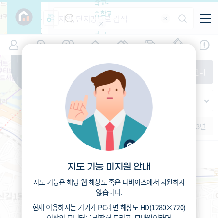
학교-
필
중학교
터
항
목
학교-
7
서울
(
)
시세
입주
거래
전출입
인구
면적
고등학
교
증감률
동작구
경제
주거
경매
지인시세
비
매매
전세
단지필터
교
면적-
대방동
평형
범례
가격
범례색상기준
지인시세
가격
연차 기준
증감률
세대
입주년차
수-100
1개월
3개월
6개월
1년
2년
3년
입주예정
이상
5년미만
5~10년
10~15년
15~25년
지도 기능 미지원 안내
25~35년
35년이상
지도 기능은 해당 웹 해상도 혹은 디바이스에서 지원하지
서울신길초등학교 (공립)
78
않습니다.
총거리
m
0.1
운전
분
현재 이용하시는 기기가
PC
라면 해상도
HD(1280×720)
0.8
도보
분
이상의 모니터
를 권장해 드리고,
모바일
이라면