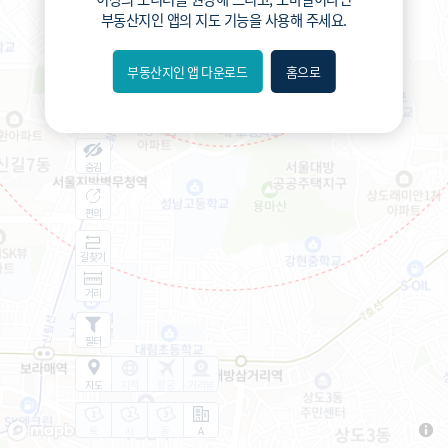
부동산지인 앱
의 지도 기능을 사용해 주세요.
부동산지인 앱 다운로드
홈으로
내위치
분위
숨김
편의
길찾기
거리
필터
지도
지적
항공
거리뷰
특
시
동
A