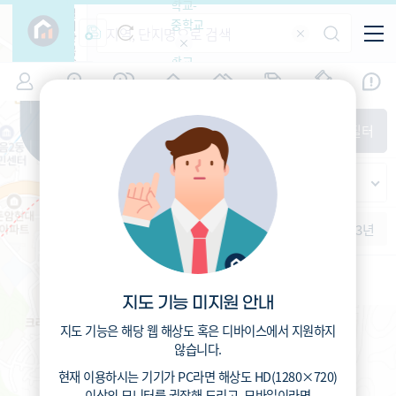
학교-
필
중학교
터
항
목
학교-
7
서울
(
)
시세
입주
거래
전출입
인구
면적
고등학
교
증감률
성북구
경제
주거
경매
지인시세
비
매매
전세
단지필터
교
면적-
종암동
평형
범례
가격
범례색상기준
지인시세
가격
연차 기준
증감률
세대
입주년차
수-100
1개월
3개월
6개월
1년
2년
3년
입주예정
이상
5년미만
5~10년
10~15년
15~25년
지도 기능 미지원 안내
25~35년
35년이상
지도 기능은 해당 웹 해상도 혹은 디바이스에서 지원하지
않습니다.
현재 이용하시는 기기가
PC
라면 해상도
HD(1280×720)
서울숭례초등학교 (공립)
이상의 모니터
를 권장해 드리고,
모바일
이라면