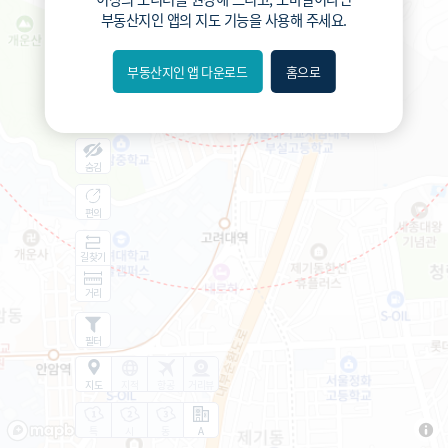
287
총거리
m
부동산지인 앱
의 지도 기능을 사용해 주세요.
1
운전
분
4.3
도보
분
부동산지인 앱 다운로드
홈으로
내위치
분위
숨김
편의
길찾기
거리
필터
지도
지적
항공
거리뷰
특
시
동
A