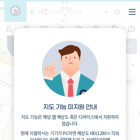
학교-
필
중학교
터
항
목
학교-
7
서울
(
)
시세
입주
거래
전출입
인구
면적
고등학
교
증감률
동작구
경제
주거
경매
지인시세
비
매매
전세
단지필터
교
면적-
대방동
평형
범례
가격
범례색상기준
지인시세
가격
연차 기준
증감률
세대
입주년차
수-100
1개월
3개월
6개월
1년
2년
3년
입주예정
이상
5년미만
5~10년
10~15년
서울영화초등학교 (공립)
15~25년
149
총거리
m
지도 기능 미지원 안내
25~35년
0.2
운전
분
35년이상
지도 기능은 해당 웹 해상도 혹은 디바이스에서 지원하지
1.5
도보
분
않습니다.
현재 이용하시는 기기가
PC
라면 해상도
HD(1280×720)
이상의 모니터
를 권장해 드리고,
모바일
이라면