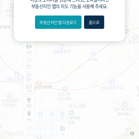
부동산지인 앱
의 지도 기능을 사용해 주세요.
부동산지인 앱 다운로드
홈으로
내위치
분위
숨김
편의
길찾기
거리
필터
지도
지적
항공
거리뷰
특
시
동
A