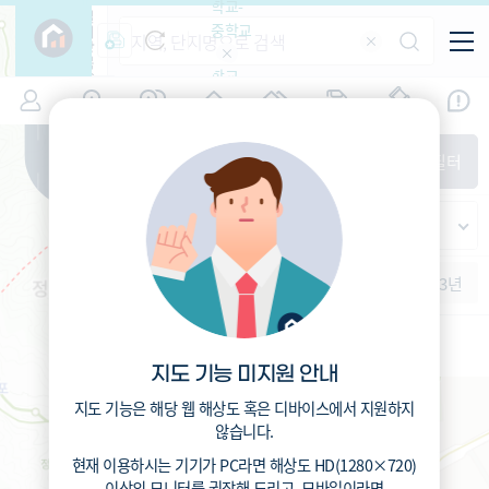
학교-
필
중학교
터
항
목
학교-
7
서울
(
)
시세
입주
거래
전출입
인구
면적
고등학
교
증감률
성북구
경제
주거
경매
지인시세
비
매매
전세
단지필터
교
면적-
정릉동
평형
범례
가격
범례색상기준
지인시세
가격
연차 기준
증감률
세대
입주년차
수-100
1개월
3개월
6개월
1년
2년
3년
입주예정
이상
5년미만
5~10년
서울정릉초등학교 (공립)
10~15년
325
총거리
m
15~25년
2.3
운전
분
지도 기능 미지원 안내
25~35년
5.3
도보
분
35년이상
지도 기능은 해당 웹 해상도 혹은 디바이스에서 지원하지
않습니다.
현재 이용하시는 기기가
PC
라면 해상도
HD(1280×720)
이상의 모니터
를 권장해 드리고,
모바일
이라면