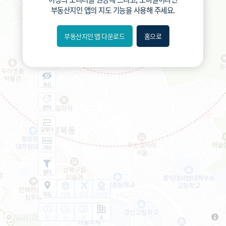
부동산지인 앱
의 지도 기능을 사용해 주세요.
부동산지인 앱 다운로드
홈으로
내위치
분위
숨김
편의
길찾기
거리
필터
지도
지적
항공
거리뷰
특
시
동
A