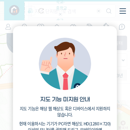
학교-
필
중학교
터
항
목
학교-
7
서울
(
)
시세
입주
거래
전출입
인구
면적
고등학
교
증감률
성북구
서울청덕초등학교 (공립)
경제
주거
경매
지인시세
비
837
총거리
m
매매
전세
단지필터
교
면적-
2.1
운전
분
정릉동
평형
13
도보
분
범례
가격
범례색상기준
지인시세
가격
연차 기준
증감률
세대
입주년차
수-100
1개월
3개월
6개월
1년
2년
3년
입주예정
이상
5년미만
5~10년
10~15년
15~25년
지도 기능 미지원 안내
25~35년
35년이상
지도 기능은 해당 웹 해상도 혹은 디바이스에서 지원하지
않습니다.
현재 이용하시는 기기가
PC
라면 해상도
HD(1280×720)
이상의 모니터
를 권장해 드리고,
모바일
이라면