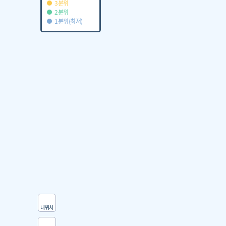
3분위
2분위
1분위(최저)
내위치