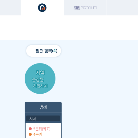
특
주거(전체)
학교
지하철
환
4
필터 항목(
)
지역
증감률
지인시세
범례
시세
5분위(최고)
4분위