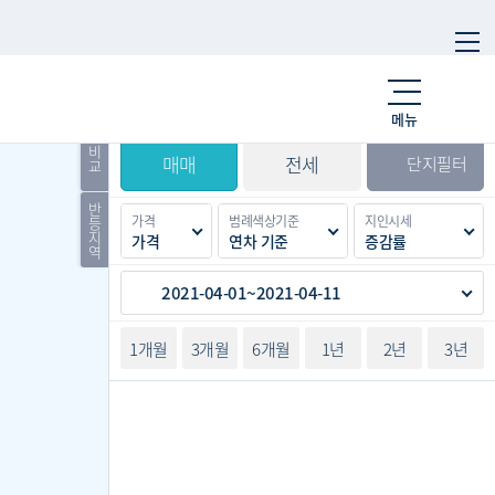
시세
입주
거래
전출입
인구
메뉴
경제
주거
경매
비
매매
전세
단지필터
교
반
가격
범례색상기준
지인시세
등
지
가격
연차 기준
증감률
역
2021-04-01~2021-04-11
1개월
3개월
6개월
1년
2년
3년