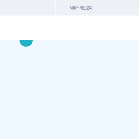
서비스개발문의
/광/도
시/군/구
읍/면/동
경(전체)
적용된 필터가 없습니다