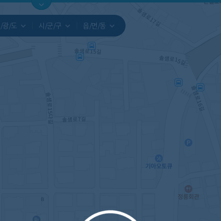
지도
지인빅데이터
수요/입주
지인 인사이트
중개사
/광/도
시/군/구
읍/면/동
서비스개발문의
원클릭 리포트
소유자 정보
시세 지도
지역분석
공지사항
TOP10
수요/입주 지도
데이터 목록
아파트분석
수요/입주
교육안내
거래량
자유 게
거래 지
미분양
수요/입주
플러스
경제 지도
주거 지도
중개사
경매 지
지인 추
유튜브
경매
업데이트 게시판
전화번호부
블로그