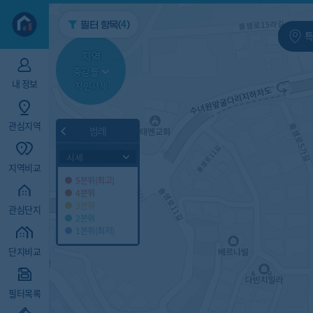
지역/아파트
빅데이터
4
필터 항목(
)
특
지역
증감률
내 정보
지인시세
관심지역
범례
시세
지역비교
5분위(최고)
4분위
3분위
관심단지
2분위
1분위(최저)
단지비교
필터목록