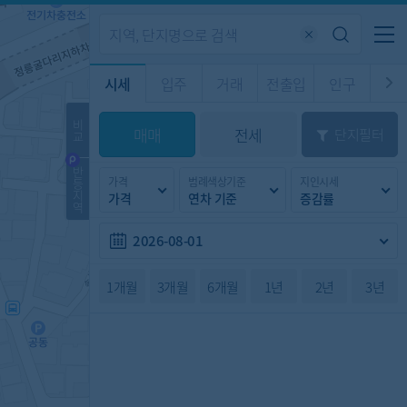
기업전용
커뮤니티
메뉴
시세
입주
거래
전출입
인구
경제
주거
경매
비
매매
전세
단지필터
교
시판
도
전출입 지도
질문 게시판
전출입
자주하는 질문
인구/세대수
인구 지도
반
가격
범례색상기준
지인시세
등
도
천
지
가격
연차 기준
증감률
이벤트
역
2026-08-01
1개월
3개월
6개월
1년
2년
3년