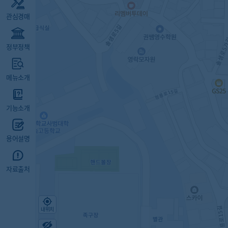
관심경매
정부정책
메뉴소개
기능소개
용어설명
자료출처
내위치