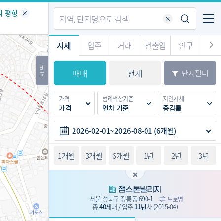
기업전용
커뮤니티
메뉴
적-평형
시세
입주
거래
전출입
인구
경제
주거
경매
비
매매
전세
단지필터
교
시판
도
전출입 지도
질문 게시판
전출입
자주하는 질문
인구/세대수
인구 지도
가격
범례색상기준
지인시세
도
천
가격
연차 기준
증감률
이벤트
2026-02-01~2026-08-01 (6개월)
1개월
3개월
6개월
1년
2년
3년
잼스톤빌리지
서울 성북구 정릉동 690-1
도로명
총
40
세대 / 입주
11년
차
(2015-04)