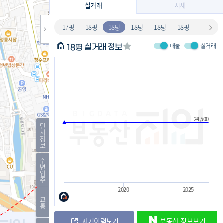
실거래
시세
17평
18평
18평
18평
18평
18평
매물
실거래
실거래 정보
18평
24,500
단
지
정
보
주
변
입
주
2020
2025
교
통
과거이력보기
부동산 정보보기