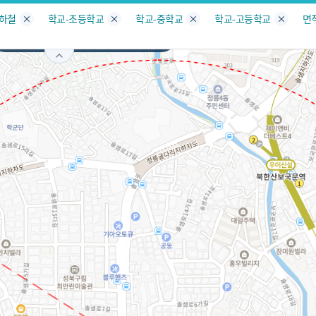
지도
지인빅데이터
수요/입주
지인 인사이트
중개사
지하철
학교-초등학교
학교-중학교
학교-고등학교
면
서울
성북구
정릉동
서비스개발문의
원클릭 리포트
소유자 정보
시세 지도
지역분석
공지사항
TOP10
수요/입주 지도
데이터 목록
아파트분석
수요/입주
교육안내
거래량
자유 게
거래 지
미분양
수요/입주
플러스
경제 지도
주거 지도
중개사
경매 지
지인 추
유튜브
경매
업데이트 게시판
전화번호부
블로그