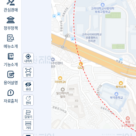
관심경매
정부정책
메뉴소개
내위치
기능소개
분위
용어설명
숨김
자료출처
편의
길찾기
거리