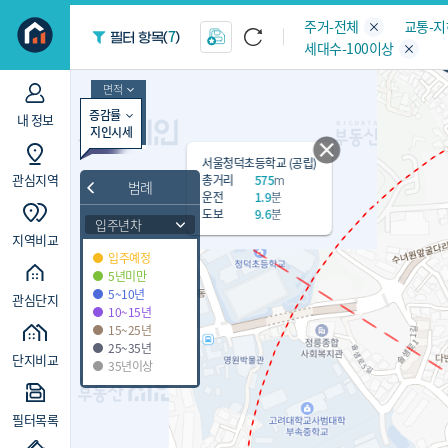
지역/아파트
빅데이터
주거-전체
교통-
7
필터 항목(
)
세대수-100이상
면적
증감률
내 정보
지인시세
서울청덕초등학교 (공립)
관심지역
총거리
575
m
범례
운전
1.9
분
도보
9.6
분
입주년차
지역비교
입주예정
5년미만
5~10년
관심단지
10~15년
15~25년
25~35년
단지비교
35년이상
필터목록