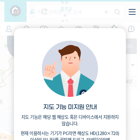
학교-
필
중학교
터
항
목
학교-
7
서울
(
)
시세
입주
거래
전출입
인구
면적
고등학
교
증감률
성북구
경제
주거
경매
지인시세
비
매매
전세
단지필터
교
면적-
정릉동
평형
범례
가격
범례색상기준
지인시세
가격
연차 기준
증감률
세대
입주년차
수-100
1개월
3개월
6개월
1년
2년
3년
입주예정
이상
서울청덕초등학교 (공립)
5년미만
386
총거리
5~10년
m
1.5
10~15년
운전
분
6.6
15~25년
도보
분
지도 기능 미지원 안내
25~35년
35년이상
지도 기능은 해당 웹 해상도 혹은 디바이스에서 지원하지
않습니다.
현재 이용하시는 기기가
PC
라면 해상도
HD(1280×720)
이상의 모니터
를 권장해 드리고,
모바일
이라면