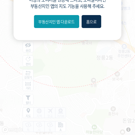
부동산지인 앱
의 지도 기능을 사용해 주세요.
부동산지인 앱 다운로드
홈으로
내위치
분위
숨김
편의
길찾기
거리
필터
지도
지적
항공
거리뷰
특
시
동
A