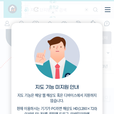
학교-
필
중학교
터
항
목
학교-
7
서울
(
)
시세
입주
거래
전출입
인구
면적
고등학
교
증감률
성북구
경제
주거
경매
지인시세
비
매매
전세
단지필터
교
면적-
정릉동
평형
범례
가격
범례색상기준
지인시세
가격
연차 기준
증감률
세대
입주년차
수-100
서울청덕초등학교 (공립)
1개월
3개월
6개월
1년
2년
3년
입주예정
473
총거리
m
이상
5년미만
1.5
운전
분
5~10년
8.1
도보
분
10~15년
15~25년
지도 기능 미지원 안내
25~35년
35년이상
지도 기능은 해당 웹 해상도 혹은 디바이스에서 지원하지
않습니다.
현재 이용하시는 기기가
PC
라면 해상도
HD(1280×720)
이상의 모니터
를 권장해 드리고,
모바일
이라면