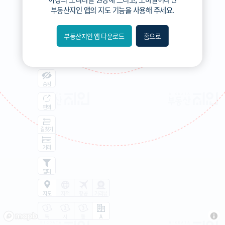
부동산지인 앱
의 지도 기능을 사용해 주세요.
부동산지인 앱 다운로드
홈으로
내위치
분위
숨김
편의
길찾기
거리
필터
지도
지적
항공
거리뷰
특
시
동
A