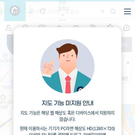
학교-
필
중학교
터
항
목
학교-
7
서울
(
)
시세
입주
거래
전출입
인구
면적
고등학
교
증감률
동대문구
경제
주거
경매
지인시세
비
매매
전세
단지필터
교
면적-
휘경동
평형
범례
가격
범례색상기준
지인시세
가격
연차 기준
증감률
세대
입주년차
수-100
1개월
3개월
6개월
1년
2년
3년
입주예정
이상
5년미만
5~10년
10~15년
15~25년
지도 기능 미지원 안내
25~35년
35년이상
지도 기능은 해당 웹 해상도 혹은 디바이스에서 지원하지
서울휘경초등학교 (공립)
않습니다.
415
총거리
m
3.1
운전
분
현재 이용하시는 기기가
PC
라면 해상도
HD(1280×720)
11.6
도보
분
이상의 모니터
를 권장해 드리고,
모바일
이라면