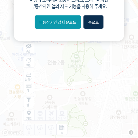
부동산지인 앱
의 지도 기능을 사용해 주세요.
부동산지인 앱 다운로드
홈으로
내위치
분위
숨김
편의
길찾기
거리
필터
지도
지적
항공
거리뷰
특
시
동
A