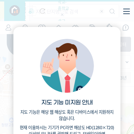
학교-
필
중학교
터
항
목
학교-
7
서울
(
)
시세
입주
거래
전출입
인구
면적
고등학
교
증감률
동대문구
경제
주거
경매
지인시세
비
매매
전세
단지필터
교
면적-
휘경동
평형
범례
가격
범례색상기준
지인시세
가격
연차 기준
증감률
세대
입주년차
수-100
1개월
3개월
6개월
1년
2년
3년
입주예정
이상
5년미만
5~10년
10~15년
15~25년
지도 기능 미지원 안내
25~35년
35년이상
지도 기능은 해당 웹 해상도 혹은 디바이스에서 지원하지
않습니다.
서울휘경초등학교 (공립)
157
총거리
m
현재 이용하시는 기기가
PC
라면 해상도
HD(1280×720)
1.4
운전
분
이상의 모니터
를 권장해 드리고,
모바일
이라면