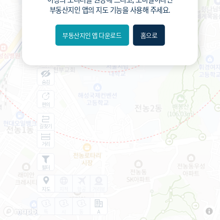
4.9
도보
분
부동산지인 앱
의 지도 기능을 사용해 주세요.
부동산지인 앱 다운로드
홈으로
내위치
분위
숨김
편의
길찾기
거리
필터
지도
지적
항공
거리뷰
특
시
동
A