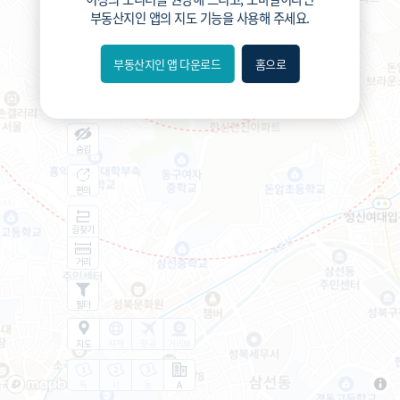
부동산지인 앱
의 지도 기능을 사용해 주세요.
부동산지인 앱 다운로드
홈으로
내위치
분위
숨김
편의
길찾기
거리
필터
지도
지적
항공
거리뷰
특
시
동
A