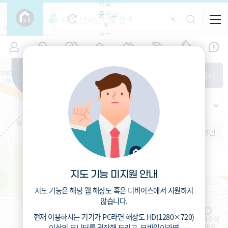
학교-
필
중학교
터
항
목
학교-
7
서울
(
)
시세
입주
거래
전출입
인구
면적
고등학
교
증감률
성북구
경제
주거
경매
지인시세
비
매매
전세
단지필터
교
면적-
정릉동
평형
범례
가격
범례색상기준
지인시세
가격
연차 기준
증감률
세대
입주년차
서울정수초등학교 (공립)
수-100
465
총거리
m
1개월
3개월
6개월
1년
2년
3년
입주예정
2.3
운전
이상
분
5년미만
9.9
도보
분
5~10년
10~15년
15~25년
지도 기능 미지원 안내
25~35년
35년이상
지도 기능은 해당 웹 해상도 혹은 디바이스에서 지원하지
않습니다.
현재 이용하시는 기기가
PC
라면 해상도
HD(1280×720)
이상의 모니터
를 권장해 드리고,
모바일
이라면