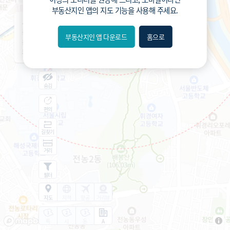
부동산지인 앱
의 지도 기능을 사용해 주세요.
서울휘경초등학교 (공립)
648
총거리
m
부동산지인 앱 다운로드
홈으로
내위치
3
운전
분
12
도보
분
분위
숨김
편의
길찾기
거리
필터
지도
지적
항공
거리뷰
특
시
동
A