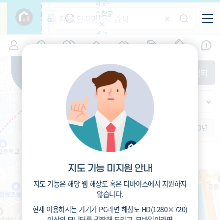
학교-
필
중학교
터
항
목
학교-
7
서울
(
)
시세
입주
거래
전출입
인구
면적
고등학
교
증감률
동대문구
경제
주거
경매
지인시세
비
매매
전세
단지필터
교
면적-
휘경동
평형
범례
가격
범례색상기준
지인시세
가격
연차 기준
증감률
세대
입주년차
수-100
1개월
3개월
6개월
1년
2년
3년
입주예정
이상
5년미만
5~10년
10~15년
15~25년
지도 기능 미지원 안내
25~35년
35년이상
지도 기능은 해당 웹 해상도 혹은 디바이스에서 지원하지
않습니다.
현재 이용하시는 기기가
PC
라면 해상도
HD(1280×720)
이상의 모니터
를 권장해 드리고,
모바일
이라면