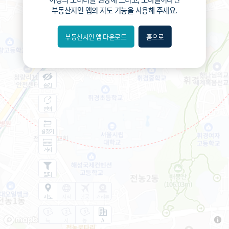
부동산지인 앱
의 지도 기능을 사용해 주세요.
부동산지인 앱 다운로드
홈으로
내위치
분위
숨김
편의
길찾기
거리
필터
지도
지적
항공
거리뷰
특
시
동
A