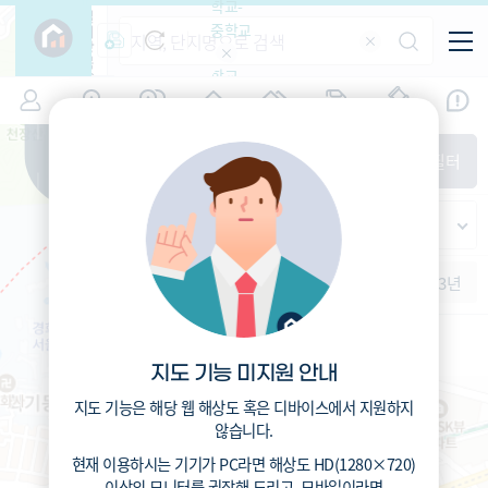
학교-
필
중학교
터
항
목
학교-
7
서울
(
)
시세
입주
거래
전출입
인구
면적
고등학
교
증감률
동대문구
경제
주거
경매
지인시세
비
매매
전세
단지필터
교
면적-
휘경동
평형
범례
가격
범례색상기준
지인시세
가격
연차 기준
증감률
세대
입주년차
수-100
1개월
3개월
6개월
1년
2년
3년
입주예정
이상
5년미만
5~10년
10~15년
15~25년
서울청량초등학교 (공립)
지도 기능 미지원 안내
25~35년
286
총거리
m
35년이상
0.9
지도 기능은 해당 웹 해상도 혹은 디바이스에서 지원하지
운전
분
4
도보
분
않습니다.
현재 이용하시는 기기가
PC
라면 해상도
HD(1280×720)
이상의 모니터
를 권장해 드리고,
모바일
이라면