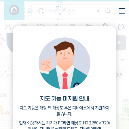
학교-
필
중학교
터
항
목
학교-
7
경기
(
)
시세
입주
거래
전출입
인구
면적
고등학
교
증감률
부천시 오정구
경제
주거
경매
지인시세
비
매매
전세
단지필터
교
면적-
고강동
평형
범례
가격
범례색상기준
지인시세
가격
연차 기준
증감률
세대
입주년차
수-100
1개월
3개월
6개월
1년
2년
3년
입주예정
이상
5년미만
5~10년
고리울초등학교 (공립)
고강초등학교 (공립)
10~15년
전체동
배정동
246
15~25년
총거리
m
462
총거리
m
지도 기능 미지원 안내
1.7
25~35년
운전
분
2.2
운전
분
4
35년이상
도보
분
지도 기능은 해당 웹 해상도 혹은 디바이스에서 지원하지
6.7
도보
분
않습니다.
현재 이용하시는 기기가
PC
라면 해상도
HD(1280×720)
이상의 모니터
를 권장해 드리고,
모바일
이라면