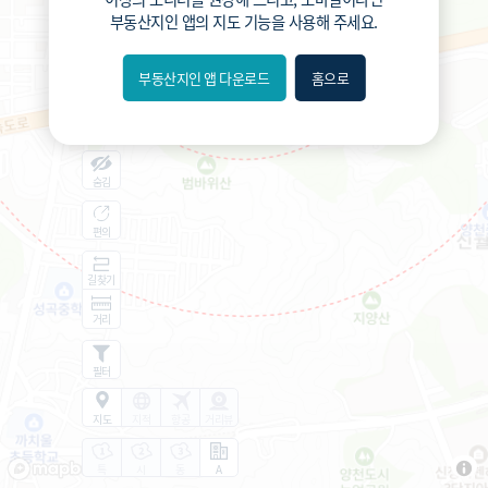
부동산지인 앱
의 지도 기능을 사용해 주세요.
부동산지인 앱 다운로드
홈으로
내위치
분위
숨김
편의
길찾기
거리
필터
지도
지적
항공
거리뷰
특
시
동
A