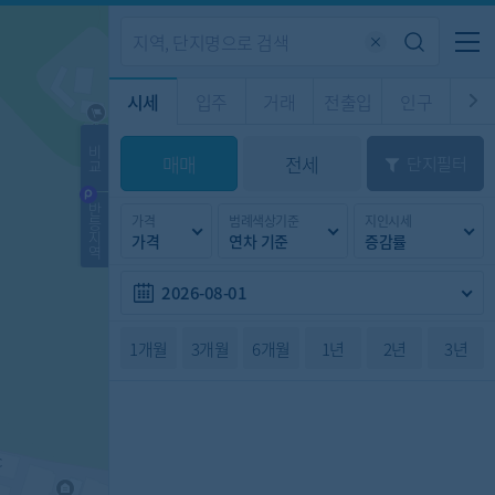
기업전용
커뮤니티
메뉴
시세
입주
거래
전출입
인구
경제
주거
경매
비
매매
전세
단지필터
교
시판
도
전출입 지도
질문 게시판
전출입
자주하는 질문
인구/세대수
인구 지도
반
가격
범례색상기준
지인시세
등
도
천
지
가격
연차 기준
증감률
이벤트
역
2026-08-01
1개월
3개월
6개월
1년
2년
3년