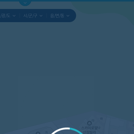
지도
지인빅데이터
수요/입주
지인 인사이트
중개사
/광/도
시/군/구
읍/면/동
서비스개발문의
원클릭 리포트
소유자 정보
시세 지도
지역분석
공지사항
TOP10
수요/입주 지도
데이터 목록
아파트분석
수요/입주
교육안내
거래량
자유 게
거래 지
미분양
수요/입주
플러스
경제 지도
주거 지도
중개사
경매 지
지인 추
유튜브
경매
업데이트 게시판
전화번호부
블로그