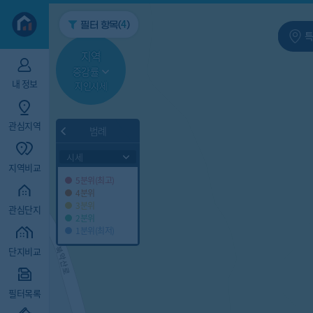
지역/아파트
빅데이터
4
필터 항목(
)
특
지역
증감률
내 정보
지인시세
관심지역
범례
시세
지역비교
5분위(최고)
4분위
3분위
관심단지
2분위
1분위(최저)
단지비교
필터목록