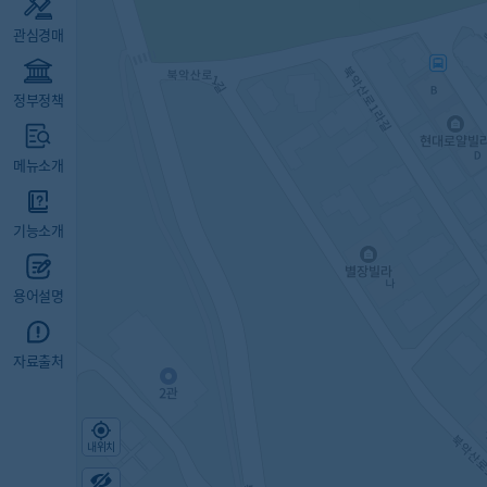
관심경매
정부정책
메뉴소개
기능소개
용어설명
자료출처
내위치