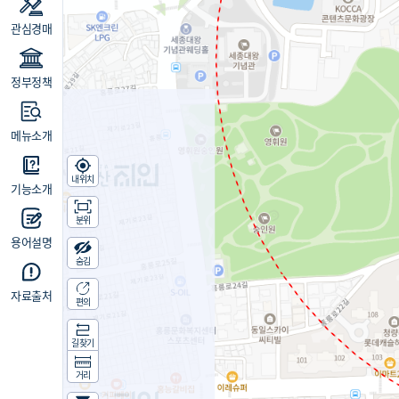
관심경매
정부정책
메뉴소개
내위치
기능소개
분위
용어설명
숨김
자료출처
편의
길찾기
거리