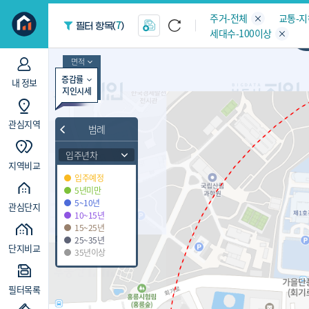
지역/아파트
빅데이터
주거-전체
교통-
7
필터 항목(
)
세대수-100이상
면적
증감률
내 정보
지인시세
관심지역
범례
입주년차
지역비교
입주예정
5년미만
5~10년
관심단지
10~15년
15~25년
25~35년
단지비교
35년이상
필터목록