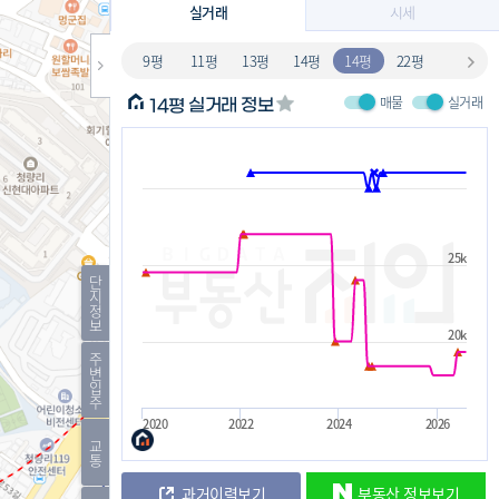
실거래
시세
9평
11평
13평
14평
14평
22평
매물
실거래
실거래 정보
14평
25k
단
지
정
보
20k
주
변
입
주
2020
2022
2024
2026
교
통
과거이력보기
부동산 정보보기