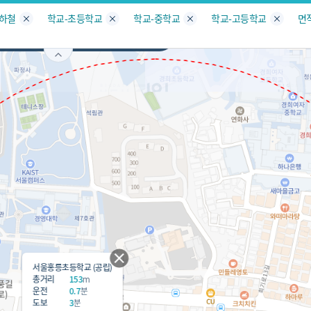
지도
지인빅데이터
수요/입주
지인 인사이트
중개사
지하철
학교-초등학교
학교-중학교
학교-고등학교
면
서울
동대문구
회기동
서비스개발문의
원클릭 리포트
소유자 정보
시세 지도
지역분석
공지사항
TOP10
수요/입주 지도
데이터 목록
아파트분석
수요/입주
교육안내
거래량
자유 게
거래 지
미분양
수요/입주
플러스
경제 지도
주거 지도
중개사
경매 지
지인 추
유튜브
경매
업데이트 게시판
전화번호부
블로그
서울홍릉초등학교 (공립)
총거리
153
m
운전
0.7
분
도보
3
분