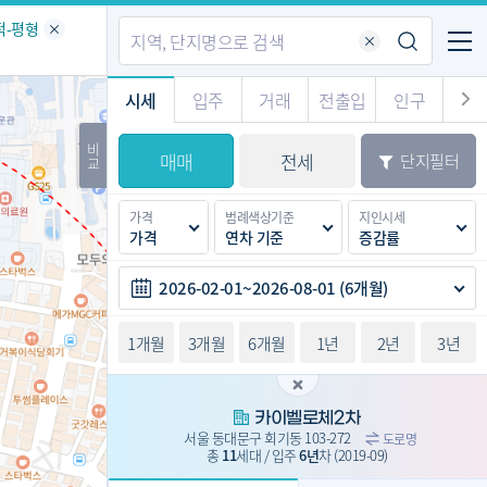
기업전용
커뮤니티
메뉴
적-평형
시세
입주
거래
전출입
인구
경제
주거
경매
비
매매
전세
단지필터
교
시판
도
전출입 지도
질문 게시판
전출입
자주하는 질문
인구/세대수
인구 지도
가격
범례색상기준
지인시세
도
천
가격
연차 기준
증감률
이벤트
2026-02-01~2026-08-01 (6개월)
1개월
3개월
6개월
1년
2년
3년
카이벨로체2차
서울 동대문구 회기동 103-272
도로명
총
11
세대 / 입주
6년
차
(2019-09)