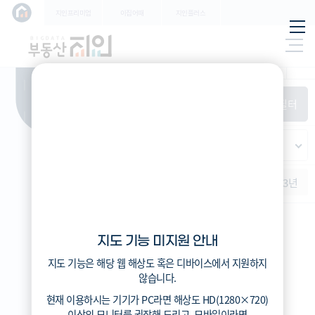
학교
지인프리미엄
이집어때
지인플러스
지하
특/광/도
철
시세
입주
거래
전출입
인구
필
환경
시/군/구
터
경제
주거
경매
비
항
(전
매매
전세
단지필터
교
목
체)
4
읍/면/동
(
)
반
가격
범례색상기준
지인시세
등
적용된
가격
연차 기준
증감률
지
필터가
역
지역
없습니
증감률
1개월
3개월
6개월
1년
2년
3년
다
지인시세
지도 기능 미지원 안내
범례
지도 기능은 해당 웹 해상도 혹은 디바이스에서 지원하지
시세
않습니다.
5분위(최고)
현재 이용하시는 기기가
PC
라면 해상도
HD(1280×720)
4분위
이상의 모니터
를 권장해 드리고,
모바일
이라면