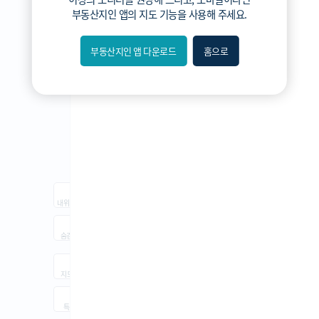
3분위
부동산지인 앱
의 지도 기능을 사용해 주세요.
2분위
1분위(최저)
부동산지인 앱 다운로드
홈으로
내위치
숨김
지도
지적
항공
거리뷰
특
시
동
A