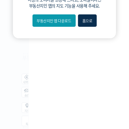
3분위
부동산지인 앱
의 지도 기능을 사용해 주세요.
2분위
1분위(최저)
부동산지인 앱 다운로드
홈으로
내위치
숨김
지도
지적
항공
거리뷰
특
시
동
A