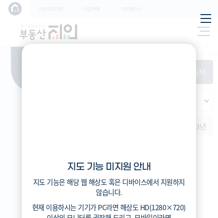
학교
지인프리미엄
이집어때
지인플러스
지하
특/광/도
철
시세
입주
거래
전출입
인구
필
환경
시/군/구
터
경제
주거
경매
비
항
(전
매매
전세
단지필터
교
목
체)
4
읍/면/동
(
)
반
가격
범례색상기준
지인시세
등
적용된
가격
연차 기준
증감률
지
필터가
역
지역
없습니
증감률
1개월
3개월
6개월
1년
2년
3년
다
지인시세
지도 기능 미지원 안내
범례
지도 기능은 해당 웹 해상도 혹은 디바이스에서 지원하지
시세
않습니다.
5분위(최고)
현재 이용하시는 기기가
PC
라면 해상도
HD(1280×720)
4분위
이상의 모니터
를 권장해 드리고,
모바일
이라면