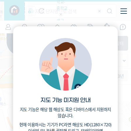
학교-
필
중학교
터
항
목
학교-
7
인천
(
)
시세
입주
거래
전출입
인구
면적
고등학
교
증감률
남동구
경제
주거
경매
지인시세
비
매매
전세
단지필터
교
면적-
남촌동
평형
범례
가격
범례색상기준
지인시세
가격
연차 기준
증감률
세대
입주년차
수-100
1개월
3개월
6개월
1년
2년
3년
입주예정
이상
5년미만
5~10년
인천남촌초등학교 (공립)
10~15년
전체동
배정동
15~25년
지도 기능 미지원 안내
321
총거리
25~35년
m
1.3
35년이상
운전
분
지도 기능은 해당 웹 해상도 혹은 디바이스에서 지원하지
4.7
도보
분
않습니다.
현재 이용하시는 기기가
PC
라면 해상도
HD(1280×720)
이상의 모니터
를 권장해 드리고,
모바일
이라면