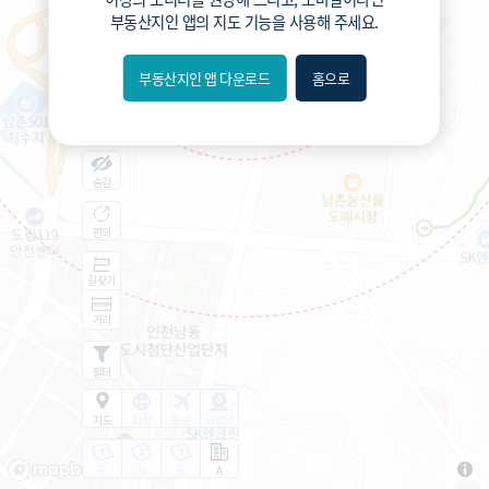
부동산지인 앱
의 지도 기능을 사용해 주세요.
부동산지인 앱 다운로드
홈으로
내위치
분위
숨김
편의
길찾기
거리
필터
지도
지적
항공
거리뷰
특
시
동
A