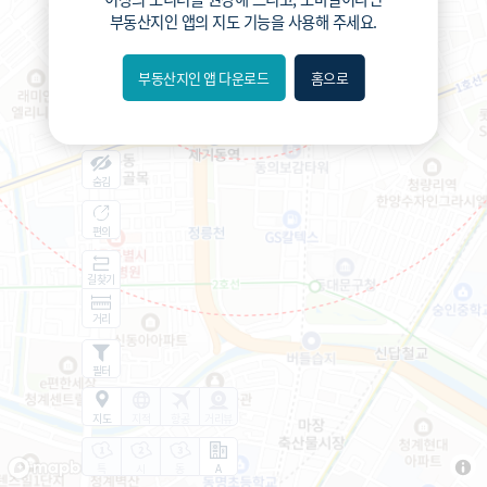
부동산지인 앱
의 지도 기능을 사용해 주세요.
부동산지인 앱 다운로드
홈으로
내위치
분위
숨김
편의
길찾기
거리
필터
지도
지적
항공
거리뷰
특
시
동
A