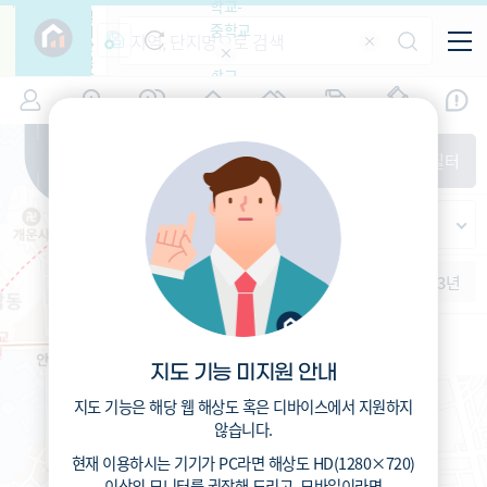
학교-
필
중학교
터
항
목
학교-
7
서울
(
)
시세
입주
거래
전출입
인구
면적
고등학
교
증감률
동대문구
경제
주거
경매
지인시세
비
매매
전세
단지필터
교
면적-
제기동
평형
범례
가격
범례색상기준
지인시세
서울홍파초등학교 (공립)
가격
연차 기준
증감률
세대
입주년차
전체동
배정동
수-100
540
총거리
m
1개월
3개월
6개월
1년
2년
3년
입주예정
이상
1.1
운전
분
5년미만
8.9
도보
분
5~10년
10~15년
15~25년
지도 기능 미지원 안내
25~35년
서울종암초등학교 (공립)
35년이상
401
지도 기능은 해당 웹 해상도 혹은 디바이스에서 지원하지
총거리
m
1.4
않습니다.
운전
분
6.4
도보
분
현재 이용하시는 기기가
PC
라면 해상도
HD(1280×720)
이상의 모니터
를 권장해 드리고,
모바일
이라면