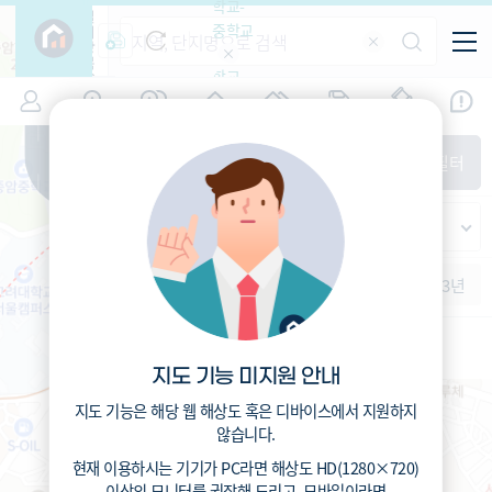
학교-
필
중학교
터
항
목
학교-
7
서울
(
)
시세
입주
거래
전출입
인구
면적
고등학
교
증감률
동대문구
경제
주거
경매
지인시세
비
매매
전세
단지필터
교
면적-
제기동
평형
범례
가격
범례색상기준
지인시세
가격
연차 기준
증감률
세대
입주년차
수-100
1개월
3개월
6개월
1년
2년
3년
입주예정
이상
5년미만
서울홍파초등학교 (공립)
283
5~10년
총거리
m
10~15년
0.8
운전
분
15~25년
6
도보
분
지도 기능 미지원 안내
25~35년
35년이상
지도 기능은 해당 웹 해상도 혹은 디바이스에서 지원하지
않습니다.
현재 이용하시는 기기가
PC
라면 해상도
HD(1280×720)
이상의 모니터
를 권장해 드리고,
모바일
이라면