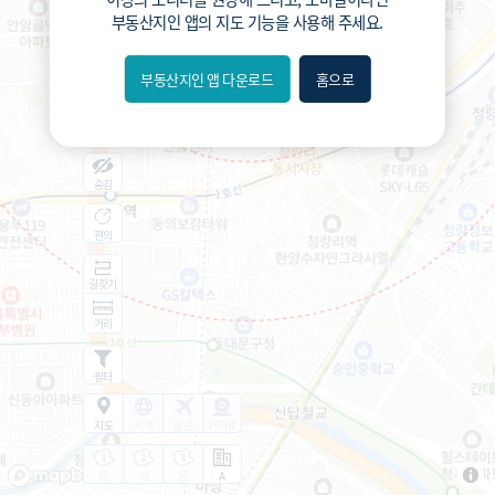
부동산지인 앱
의 지도 기능을 사용해 주세요.
부동산지인 앱 다운로드
홈으로
내위치
분위
숨김
편의
길찾기
거리
필터
지도
지적
항공
거리뷰
특
시
동
A