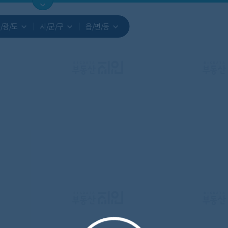
지도
지인빅데이터
수요/입주
지인 인사이트
중개사
/광/도
시/군/구
읍/면/동
서비스개발문의
원클릭 리포트
소유자 정보
시세 지도
지역분석
공지사항
TOP10
수요/입주 지도
데이터 목록
아파트분석
수요/입주
교육안내
거래량
자유 게
거래 지
미분양
수요/입주
플러스
경제 지도
주거 지도
중개사
경매 지
지인 추
유튜브
경매
업데이트 게시판
전화번호부
블로그