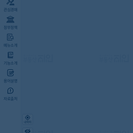
관심경매
정부정책
메뉴소개
기능소개
용어설명
자료출처
내위치