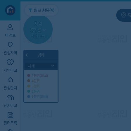
지역/아파트
빅데이터
4
필터 항목(
)
특
지역
증감률
내 정보
지인시세
관심지역
범례
시세
지역비교
5분위(최고)
4분위
3분위
관심단지
2분위
1분위(최저)
단지비교
필터목록