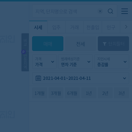
기업전용
커뮤니티
메뉴
시세
입주
거래
전출입
인구
경제
주거
경매
비
매매
전세
단지필터
교
시판
도
전출입 지도
질문 게시판
전출입
자주하는 질문
인구/세대수
인구 지도
반
가격
범례색상기준
지인시세
등
도
천
지
가격
연차 기준
증감률
이벤트
역
2021-04-01~2021-04-11
1개월
3개월
6개월
1년
2년
3년