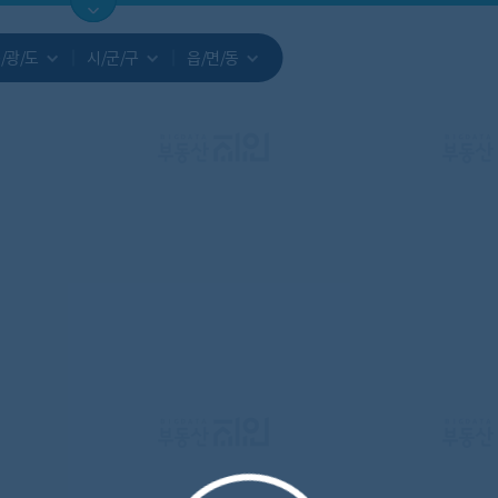
지도
지인빅데이터
수요/입주
지인 인사이트
중개사
/광/도
시/군/구
읍/면/동
서비스개발문의
원클릭 리포트
소유자 정보
시세 지도
지역분석
공지사항
TOP10
수요/입주 지도
데이터 목록
아파트분석
수요/입주
교육안내
거래량
자유 게
거래 지
미분양
수요/입주
플러스
경제 지도
주거 지도
중개사
경매 지
지인 추
유튜브
경매
업데이트 게시판
전화번호부
블로그