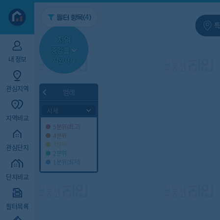
지역/아파트
빅데이터
4
필터 항목(
)
특
지역
증감률
내 정보
지인시세
관심지역
범례
시세
지역비교
5분위(최고)
4분위
3분위
관심단지
2분위
1분위(최저)
단지비교
필터목록