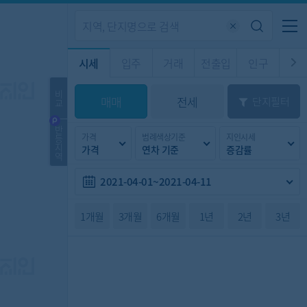
기업전용
커뮤니티
메뉴
시세
입주
거래
전출입
인구
경제
주거
경매
비
매매
전세
단지필터
교
시판
도
전출입 지도
질문 게시판
전출입
자주하는 질문
인구/세대수
인구 지도
반
가격
범례색상기준
지인시세
등
도
천
지
가격
연차 기준
증감률
이벤트
역
2021-04-01~2021-04-11
1개월
3개월
6개월
1년
2년
3년