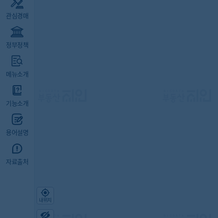
관심경매
정부정책
메뉴소개
기능소개
용어설명
자료출처
내위치