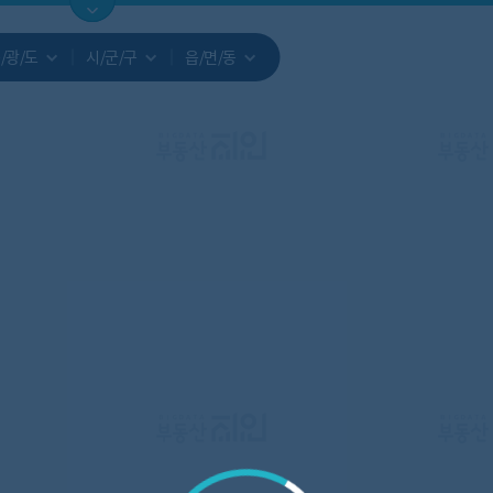
지도
지인빅데이터
수요/입주
지인 인사이트
중개사
/광/도
시/군/구
읍/면/동
서비스개발문의
원클릭 리포트
소유자 정보
시세 지도
지역분석
공지사항
TOP10
수요/입주 지도
데이터 목록
아파트분석
수요/입주
교육안내
거래량
자유 게
거래 지
미분양
수요/입주
플러스
경제 지도
주거 지도
중개사
경매 지
지인 추
유튜브
경매
업데이트 게시판
전화번호부
블로그