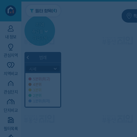
지역/아파트
빅데이터
4
필터 항목(
)
특
지역
증감률
내 정보
지인시세
관심지역
범례
시세
지역비교
5분위(최고)
4분위
3분위
관심단지
2분위
1분위(최저)
단지비교
필터목록