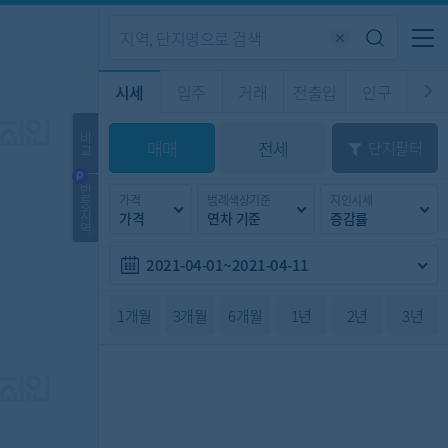
기업전용
커뮤니티
메뉴
시세
입주
거래
전출입
인구
경제
주거
경매
비
매매
전세
단지필터
교
시판
도
전출입 지도
질문 게시판
전출입
자주하는 질문
인구/세대수
인구 지도
반
가격
범례색상기준
지인시세
등
도
천
지
가격
연차 기준
증감률
이벤트
역
2021-04-01~2021-04-11
1개월
3개월
6개월
1년
2년
3년