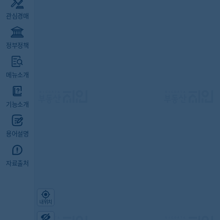
관심경매
정부정책
메뉴소개
기능소개
용어설명
자료출처
내위치