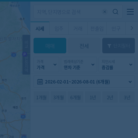
기업전용
커뮤니티
메뉴
시세
입주
거래
전출입
인구
경제
주거
경매
비
매매
전세
단지필터
교
시판
도
전출입 지도
질문 게시판
전출입
자주하는 질문
인구/세대수
인구 지도
반
가격
범례색상기준
지인시세
등
도
천
지
가격
연차 기준
증감률
이벤트
역
2026-02-01~2026-08-01 (6개월)
1개월
3개월
6개월
1년
2년
3년