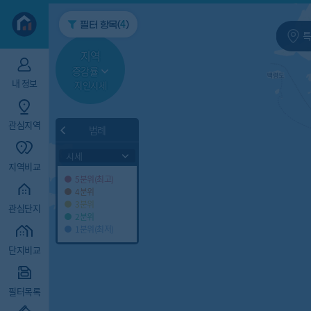
지역/아파트
빅데이터
4
필터 항목(
)
특
지역
증감률
내 정보
지인시세
관심지역
범례
시세
지역비교
5분위(최고)
4분위
3분위
관심단지
2분위
1분위(최저)
단지비교
필터목록