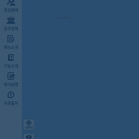
관심경매
정부정책
메뉴소개
기능소개
용어설명
자료출처
내위치