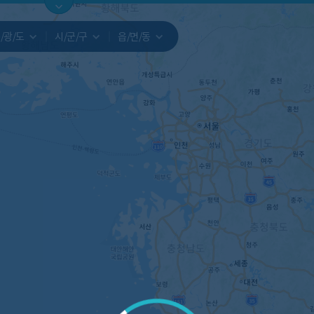
지도
지인빅데이터
수요/입주
지인 인사이트
중개사
/광/도
시/군/구
읍/면/동
서비스개발문의
원클릭 리포트
소유자 정보
시세 지도
지역분석
공지사항
TOP10
수요/입주 지도
데이터 목록
아파트분석
수요/입주
교육안내
거래량
자유 게
거래 지
미분양
수요/입주
플러스
경제 지도
주거 지도
중개사
경매 지
지인 추
유튜브
경매
업데이트 게시판
전화번호부
블로그