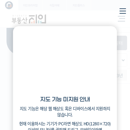
학교
지인프리미엄
이집어때
지인플러스
지하
특/광/도
철
시세
입주
거래
전출입
인구
필
환경
시/군/구
터
경제
주거
경매
비
항
(전
매매
전세
단지필터
교
목
체)
4
읍/면/동
(
)
반
가격
범례색상기준
지인시세
등
적용된
가격
연차 기준
증감률
지
필터가
역
지역
없습니
증감률
1개월
3개월
6개월
1년
2년
3년
다
지인시세
지도 기능 미지원 안내
범례
지도 기능은 해당 웹 해상도 혹은 디바이스에서 지원하지
시세
않습니다.
5분위(최고)
현재 이용하시는 기기가
PC
라면 해상도
HD(1280×720)
4분위
이상의 모니터
를 권장해 드리고,
모바일
이라면