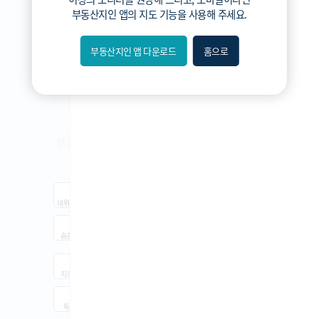
3분위
부동산지인 앱
의 지도 기능을 사용해 주세요.
2분위
1분위(최저)
부동산지인 앱 다운로드
홈으로
내위치
숨김
지도
지적
항공
거리뷰
특
시
동
A