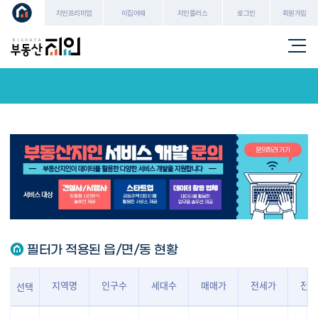
로그인
회원가입
지인프리미엄
이집어때
지인플러스
필터가 적용된 읍/면/동 현황
지역명
인구수
세대수
매매가
전세가
전세
선택