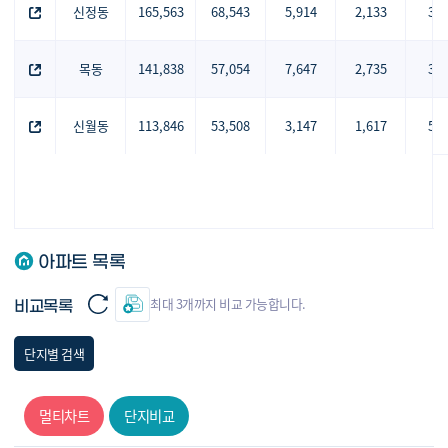
신정동
165,563
68,543
5,914
2,133
36
목동
141,838
57,054
7,647
2,735
36
신월동
113,846
53,508
3,147
1,617
51
아파트 목록
최대 3개까지 비교 가능합니다.
비교목록
단지별 검색
멀티차트
단지비교