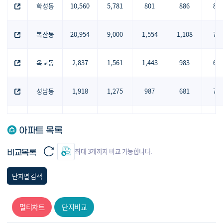
학성동
10,560
5,781
801
886
87
복산동
20,954
9,000
1,554
1,108
70
옥교동
2,837
1,561
1,443
983
68
성남동
1,918
1,275
987
681
73
우정동
18,521
8,605
1,270
1,056
81
아파트 목록
성안동
19,780
8,771
724
520
71
최대 3개까지 비교 가능합니다.
비교목록
유곡동
13,908
4,978
1,704
1,272
75
단지별 검색
태화동
24,847
11,967
995
806
77
멀티차트
단지비교