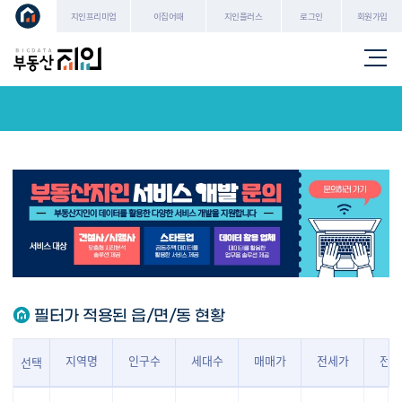
로그인
회원가입
지인프리미엄
이집어때
지인플러스
필터가 적용된 읍/면/동 현황
지역명
인구수
세대수
매매가
전세가
전세
선택