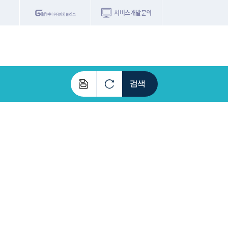
서비스개발문의
빅데이터지도
지인빅데이터
수요/입주
지인 인사이트
간
가격필터
단지필터
변동 기준
단위 기준
2026-07~2026-08
전체
전체
증감
전체 가격
서비스개발문의
원클릭 리포트
소유자 정보
시세 지도
지역분석
공지사항
TOP10
수요/입주 지도
데이터 목록
아파트분석
수요/입주
교육안내
거래량
자유 게
거래 지
미분양
수요/입주
플러스
경제 지도
주거 지도
중개사
경매 지
지인 추
유튜브
경매
업데이트 게시판
전화번호부
블로그