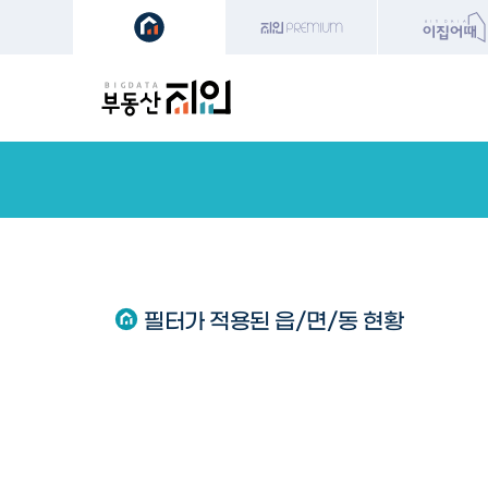
지역/아파트
지역
기
울산 울주군 삼남읍
지역검색
내 정보
관심지역
지역비교
관심단지
필터가 적용된 읍/면/동 현황