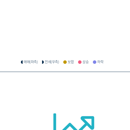
매매(좌측)
전세(우측)
보합
상승
하락